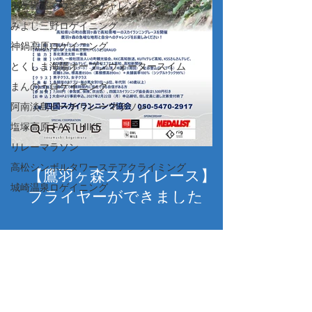
鬼ケ岩屋マウンテンチャレンジ
みよし三野ロゲイニング
神鍋高原ロゲイニング
とくしま海陽オープンウォータースイム
まんのうロゲイニング
阿南淡島ビーチリレーマラソン
塩塚高原 FAST HIKE
リレーマラソン
高松シンボルタワーステアクライミング
【鷹羽ヶ森スカイレース】
城崎温泉ロゲイニング
フライヤーができました