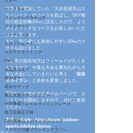
カヌー
昨年まで開催していた「大歩危国見山ス
サーフスキー
カイレース」のコースを延ばし、SKY種
フィッシングカヤック
目の規定距離20㎞に設定したので、より
スイムボード
ダイナミックなコースをお楽しみいただ
けると思います。
バーティカル
また、初心者にも参加しやすい10㎞のク
スカイスピード
ラスも設けました。
ステアクライミング
OWS
三好市の祖谷地方はフィールドがたくさ
んあるので、今後も大会を重ねながら大
お花見カヌー
きな大会にしていきたいと考え、「
祖谷
蛍カヌー
スカイラン
」と名称を変更しました。
花火カヤック
下記リンク先の大会ホームページで、エ
東京水路カヤックツアー
ントリーを開始しますので、ぜひご参加
千羽海崖トレイルランニングレース
ください。
地下足袋王子杯
大会 website : https://www.outdoor-
24時間耐久トレイルランニング
sports.info/iya-skyrun
ファガスの森マウンテンマラソン
タグ：