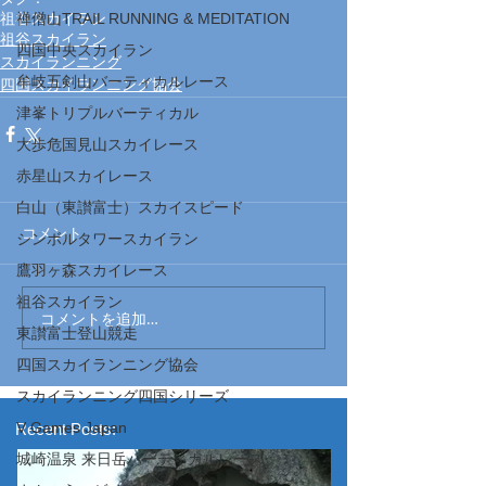
禅僧山TRAIL RUNNING & MEDITATION
祖谷スカイラン
祖谷スカイラン
四国中央スカイラン
スカイランニング
牟岐五剣山バーティカルレース
四国スカイランニング協会
津峯トリプルバーティカル
大歩危国見山スカイレース
赤星山スカイレース
白山（東讃富士）スカイスピード
コメント
シンボルタワースカイラン
鷹羽ヶ森スカイレース
祖谷スカイラン
コメントを追加…
東讃富士登山競走
四国スカイランニング協会
スカイランニング四国シリーズ
V Games Japan
Recent Posts:
城崎温泉 来日岳バーティカルレース