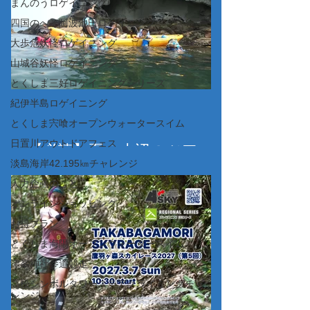
まんのうロゲイニング
四国のへそ阿波池田ロゲイニング
大歩危妖怪ロゲイニング
山城谷妖怪ロゲイニング
とくしま三好ロゲイニングシリーズ
紀伊半島ロゲイニング
とくしま宍喰オープンウォータースイム
日置川アウトドアフェス
【必読】夏の水辺のツアー
淡島海岸42.195㎞チャレンジ
（カヤック・SUP・ビーチ
人力企画のこと
マット漂流、コーステアリ
オンラインショッピング
ング、その他ツアー）につ
お得プラン
いて＋お得なキャンペーン
とくしま海陽オープンウォータースイム
津峯神社参道競走
高松シンボルタワーステアクライミングチャ
レンジ