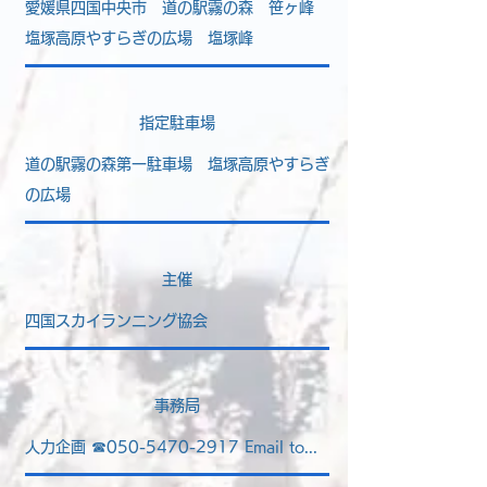
愛媛県四国中央市
道の駅霧の森
笹ヶ峰
塩塚高原やすらぎの広場 塩塚峰
指定駐車場
道の駅​霧の森第一駐車場
塩塚高原やすらぎ
の広場
主催
​四国スカイランニング協会
​事務局
​人力企画
☎
050-5470-2917
Email to...