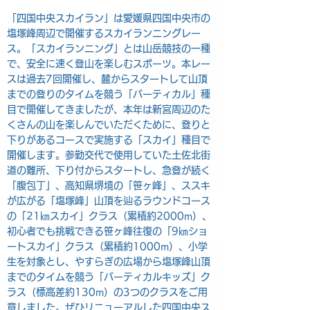
「四国中央スカイラン」は愛媛県四国中央市の
塩塚峰周辺で開催するスカイランニングレー
ス。「スカイランニング」とは山岳競技の一種
で、安全に速く登山を楽しむスポーツ。本レー
スは過去7回開催し、麓からスタートして山頂
までの登りのタイムを競う「バーティカル」種
目で開催してきましたが、本年は新宮周辺のた
くさんの山を楽しんでいただくために、登りと
下りがあるコースで実施する「スカイ」種目で
開催します。参勤交代で使用していた土佐北街
道の難所、下り付からスタートし、急登が続く
「腹包丁」、高知県堺境の「笹ヶ峰」、ススキ
が広がる「塩塚峰」山頂を辿るラウンドコース
の「21㎞スカイ」クラス（累積約2000m）、
初心者でも挑戦できる笹ヶ峰往復の「9㎞ショ
ートスカイ」クラス（累積約1000m）、小学
生を対象とし、やすらぎの広場から塩塚峰山頂
までのタイムを競う「バーティカルキッズ」ク
ラス（標高差約130m）の3つのクラスをご用
意しました。ぜひリニューアルした四国中央ス