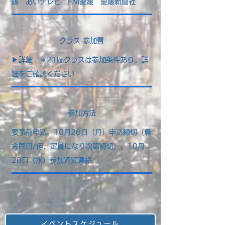
媛
あいテレビ
FM愛媛
愛媛新聞社
クラス 参加費
​▶詳細 ＊21㎞クラスは参加条件あり。詳
細をご確認ください
参加方法
​要事前申込。10月26日（月）申込締切（着
金同日/但、定員になり次第締切）。10月
28日（水）参加通知連絡
イベントスケジュール