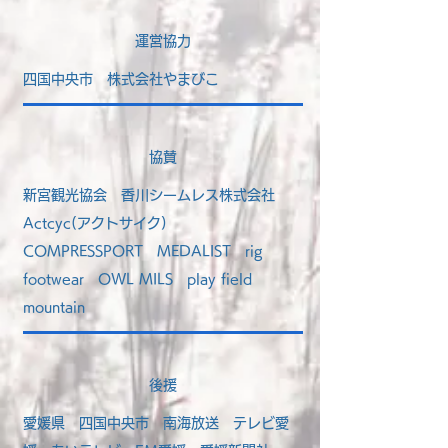
運営協力
四国中央市
株式会社やまびこ
​協賛
​新宮観光協会
香川シームレス株式会社
Actcyc(アクトサイク)
COMPRESSPORT
MEDALIST
rig
footwear
OWL MILS
play field
mountain
​後援
愛媛県
四国中央市
南海放送
テレビ愛