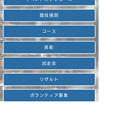
競技規則
コース
表彰
試走会
リザルト
ボランティア募集
お申込