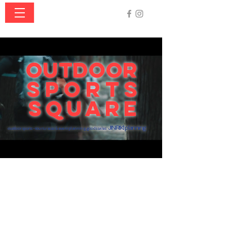
OUTDOOR
SPORTS
SQUARE
JINRIKI plannin
g
outdoor sports - tours ,races & event planning,goods sales
「OUTDOOR SPORTS SQUARE」は「人
力企画」が開催するツアー、レース、イベント
などの情報をお知らせするサイト。
主に四国徳島県で初心者～上級者まで対応する
シーカヤック、SUP、トレッキングなどの体験
ツアーや、コ―ステアリング、ビーチマット漂