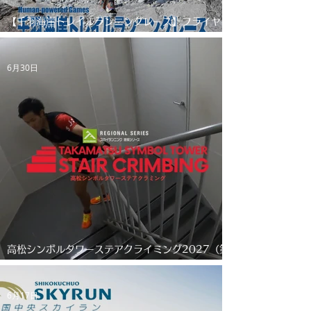
【千羽海崖トレイルランニングレース】フライヤ
ーができました
6月30日
高松シンボルタワーステアクライミング2027（第
5回）
6月17日