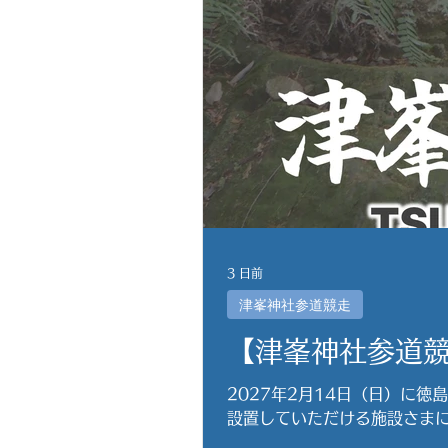
3 日前
津峯神社参道競走
【津峯神社参道
2027年2月14日（日）に
設置していただける施設さまには送付します
https://www.outdoor-sports