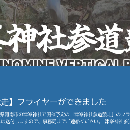
競走】フライヤーができました
徳島県阿南市の津峯神社で開催予定の「津峯神社参道競走」のフ
ので、事務局までご連絡ください。 津峯神社参道競走 website :
.info/tsunomine-vertical