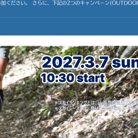
SPORTS SQUARE websiteから
実施しますので、ぜひご利用ください。 【キャンペーン①】海
まだ、泳ぐには十分なほど海水温が上がらない日があります。 
かり楽しみたい方には、海水温が温かくなり、ご自身の服で快
あります）を無料で貸し出します。体を冷やすことなくスノーケル
のツアー平日割引サービス 徳島県最南端の海陽町 水床湾（み
す。 どちらも、9時～、12時～、15時～の1日3回。 15時