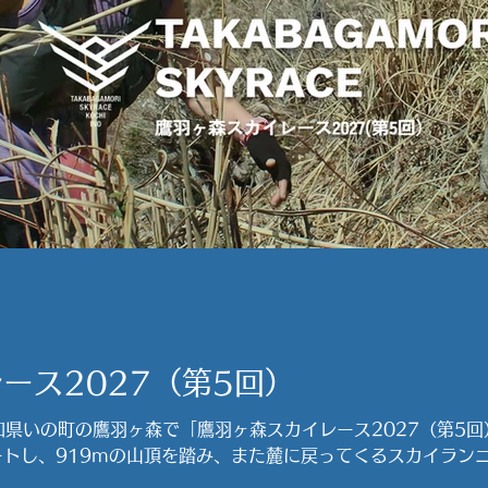
ース2027（第5回）
高知県いの町の鷹羽ヶ森で「鷹羽ヶ森スカイレース2027（第5
トし、919mの山頂を踏み、また麓に戻ってくるスカイラン
競技会です。 山頂からは太平洋、仁淀川、石鎚山系の展望も良