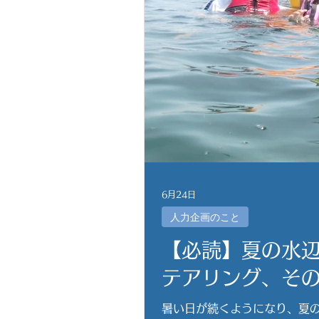
6月24日
人力企画のこと
【必読】夏の水辺
テアリング、そ
暑い日が続くようになり、夏