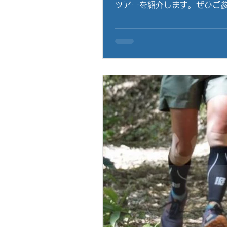
ツアーを紹介します。ぜひご参加ください。 さらに、下記の2つのキャンペーン(OUTDOOR 
お申込いただいた方限定）を
サービス 例年、梅雨明けでも
加の方で、スノーケルをしっ
トスーツ（大人用・子ども用が
ンペーン②】水床湾15時から
カヤックツアーを開催していま