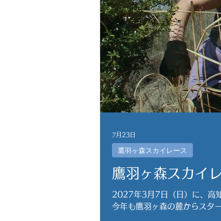
7月23日
鷹羽ヶ森スカイレース
鷹羽ヶ森スカイレ
2027年3月7日（日）に、
今年も鷹羽ヶ森の麓からスター
「ショートスカイ種目」での