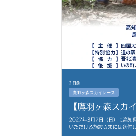
2 日前
鷹羽ヶ森スカイレース
【鷹羽ヶ森スカ
2027年3月7日（日）に高
いただける施設さまには送付しますの
sports.info/takabagamori-