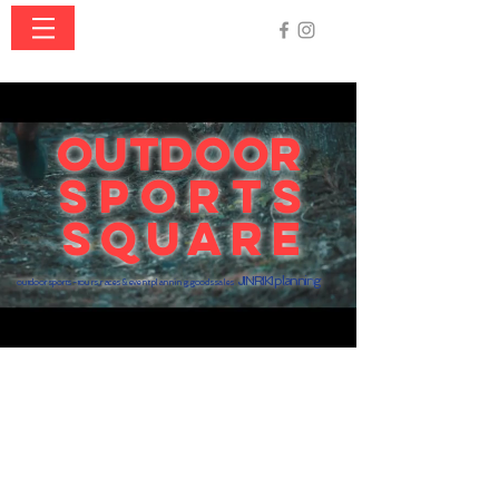
OUTDOOR
SPORTS
SQUARE
JINRIKI plannin
g
outdoor sports - tours ,races & event planning,goods sales
「OUTDOOR SPORTS SQUARE」は「人
力企画」が開催するツアー、レース、イベント
などの情報をお知らせするサイト。
主に四国徳島県で初心者～上級者まで対応する
シーカヤック、SUP、トレッキングなどの体験
ツアーや、コ―ステアリング、ビーチマット漂