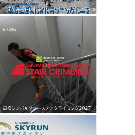
【千羽海崖トレイルランニングレース】フライヤ
ーができました
6月30日
高松シンボルタワーステアクライミング2027（第
5回）
6月17日