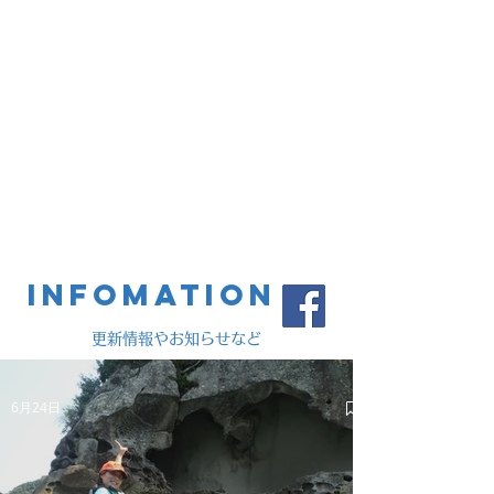
流などの日本でここだけのツアーなど、たくさ
んのアウトドアスポーツの体験ツアーをライン
ナップ。
レースイベントではトレイルランニングやスカ
イランニング、オープンウォータースイム、ロ
ゲイニング、ヨガイベントなども開催。
また様々なブランドを取り扱うオンラインショ
ッピングも運営。
小さな挑戦から大きなチャレンジまで、自然の
中で楽しむ気持ちを応援します！
INFOMATION
更新情報やお知らせなど
6月24日