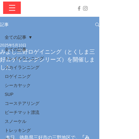
記事
全ての記事
2025年5月10日
全ての記事
みよし三野ロゲイニング（とくしま三
トレイルランニング
好ロゲイニングシリーズ）を開催しま
した
スカイランニング
ロゲイニング
シーカヤック
SUP
コーステアリング
ビーチマット漂流
スノーケル
トレッキング
本日、徳島県三好市の三野地区で、
「み