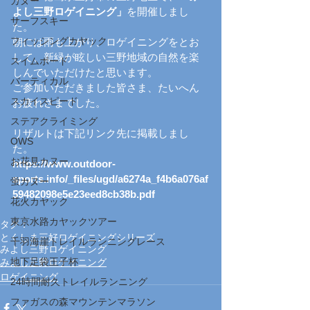
カヌー
よし三野ロゲイニング」
を開催しまし
サーフスキー
た。
フィッシングカヤック
朝には雨も上がり、ロゲイニングをとお
して、新緑が眩しい三野地域の自然を楽
スイムボード
しんでいただけたと思います。
バーティカル
ご参加いただきました皆さま、たいへん
スカイスピード
お疲れさまでした。
ステアクライミング
リザルトは下記リンク先に掲載しまし
OWS
た。
お花見カヌー
https://www.outdoor-
sports.info/_files/ugd/a6274a_f4b6a076af
蛍カヌー
59482098e5e23eed8cb38b.pdf
花火カヤック
東京水路カヤックツアー
タグ：
とくしま三好ロゲイニングシリーズ
千羽海崖トレイルランニングレース
みよし三野ロゲイニング
地下足袋王子杯
みよし三野ロゲイニング
ロゲイニング
24時間耐久トレイルランニング
ファガスの森マウンテンマラソン