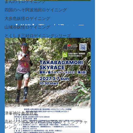
まんのうロゲイニング
四国のへそ阿波池田ロゲイニング
大歩危妖怪ロゲイニング
【必読】夏の水辺のツアー
山城谷妖怪ロゲイニング
（カヤック・SUP・ビーチ
とくしま三好ロゲイニングシリーズ
マット漂流、コーステアリ
紀伊半島ロゲイニング
ング、その他ツアー）につ
とくしま宍喰オープンウォータースイム
日置川アウトドアフェス
いて＋お得なキャンペーン
淡島海岸42.195㎞チャレンジ
人力企画のこと
オンラインショッピング
お得プラン
とくしま海陽オープンウォータースイム
津峯神社参道競走
高松シンボルタワーステアクライミングチャ
レンジ