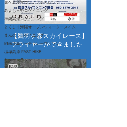
鬼ケ岩屋マウンテンチャレンジ
みよし三野ロゲイニング
神鍋高原ロゲイニング
とくしま海陽オープンウォータースイム
【鷹羽ヶ森スカイレース】
まんのうロゲイニング
フライヤーができました
阿南淡島ビーチリレーマラソン
塩塚高原 FAST HIKE
リレーマラソン
高松シンボルタワーステアクライミング
城崎温泉ロゲイニング