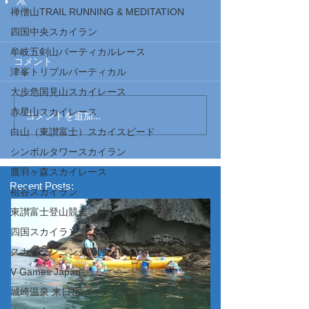
禅僧山TRAIL RUNNING & MEDITATION
四国中央スカイラン
牟岐五剣山バーティカルレース
コメント
津峯トリプルバーティカル
大歩危国見山スカイレース
赤星山スカイレース
コメントを追加…
白山（東讃富士）スカイスピード
シンボルタワースカイラン
鷹羽ヶ森スカイレース
Recent Posts:
祖谷スカイラン
東讃富士登山競走
四国スカイランニング協会
スカイランニング四国シリーズ
V Games Japan
城崎温泉 来日岳バーティカルレース