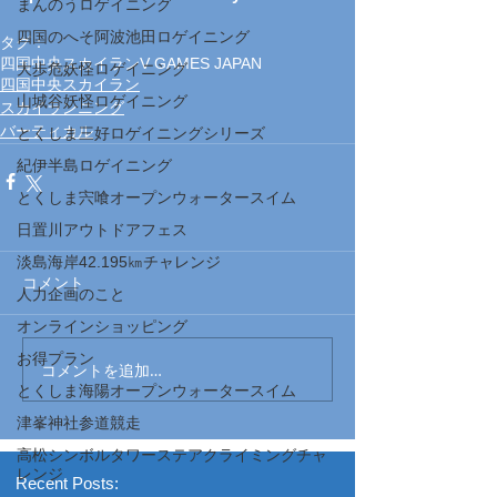
まんのうロゲイニング
四国のへそ阿波池田ロゲイニング
タグ：
四国中央スカイラン
V GAMES JAPAN
大歩危妖怪ロゲイニング
四国中央スカイラン
山城谷妖怪ロゲイニング
スカイランニング
バーティカル
とくしま三好ロゲイニングシリーズ
紀伊半島ロゲイニング
とくしま宍喰オープンウォータースイム
日置川アウトドアフェス
淡島海岸42.195㎞チャレンジ
コメント
人力企画のこと
オンラインショッピング
お得プラン
コメントを追加…
とくしま海陽オープンウォータースイム
津峯神社参道競走
高松シンボルタワーステアクライミングチャ
レンジ
Recent Posts: