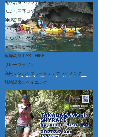
鬼ケ岩屋マウンテンチャレンジ
みよし三野ロゲイニング
神鍋高原ロゲイニング
とくしま海陽オープンウォータースイム
まんのうロゲイニング
阿南淡島ビーチリレーマラソン
塩塚高原 FAST HIKE
リレーマラソン
高松シンボルタワーステアクライミング
【必読】夏の水辺のツアー
城崎温泉ロゲイニング
（カヤック・SUP・ビーチ
マット漂流、コーステアリ
ング、その他ツアー）につ
いて＋お得なキャンペーン