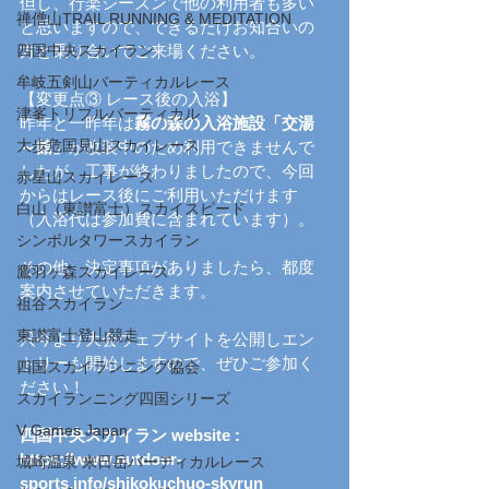
但し、行楽シーズンで他の利用者も多い
禅僧山TRAIL RUNNING & MEDITATION
と思いますので、できるだけお知合いの
四国中央スカイラン
方と乗り合いでご来場ください。
牟岐五剣山バーティカルレース
【変更点③ レース後の入浴】
津峯トリプルバーティカル
昨年と一昨年は
霧の森の入浴施設「交湯
大歩危国見山スカイレース
～館」
が改装中のため利用できませんで
したが、工事が終わりましたので、今回
赤星山スカイレース
からはレース後にご利用いただけます
白山（東讃富士）スカイスピード
（入浴代は参加費に含まれています）。
シンボルタワースカイラン
その他、決定事項がありましたら、都度
鷹羽ヶ森スカイレース
案内させていただきます。
祖谷スカイラン
東讃富士登山競走
只今より大会ウェブサイトを公開しエン
トリーも開始しますので、ぜひご参加く
四国スカイランニング協会
ださい！
スカイランニング四国シリーズ
V Games Japan
四国中央スカイラン website : 
https://www.outdoor-
城崎温泉 来日岳バーティカルレース
sports.info/shikokuchuo-skyrun