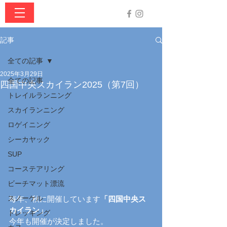
記事
全ての記事
2025年3月29日
全ての記事
四国中央スカイラン2025（第7回）
トレイルランニング
スカイランニング
ロゲイニング
シーカヤック
SUP
コーステアリング
ビーチマット漂流
スノーケル
毎年、秋に開催しています
「四国中央ス
カイラン」
。
トレッキング
今年も開催が決定しました。