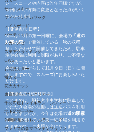
カヌー
レースコースや内容は昨年同様ですが、
サーフスキー
今回はいい方向に変更となった点がいく
つかあります。
フィッシングカヤック
スイムボード
【変更点① 日程】
バーティカル
例年は11月の第一日曜に、会場の
「道の
駅霧の森」
で開催している「秋の収穫
スカイスピード
祭」と合わせて開催してきたため、駐車
ステアクライミング
場や会場の利用に制限があり、ご不便な
OWS
点があったかと思います。
今年は一週ずらして11月９日（日）に開
お花見カヌー
催しますので、スムーズにお楽しみいた
蛍カヌー
だけます。
花火カヤック
【変更点② 指定駐車場】
東京水路カヤックツアー
これまでは、旧新宮小中学校に駐車して
千羽海崖トレイルランニングレース
いただき会場の往復には送迎バスを利用
地下足袋王子杯
してきましたが、今年は会場の
道の駅霧
の森
に隣接している第一駐車場を利用で
24時間耐久トレイルランニング
きますので、ご来場が楽になります。
ファガスの森マウンテンマラソン