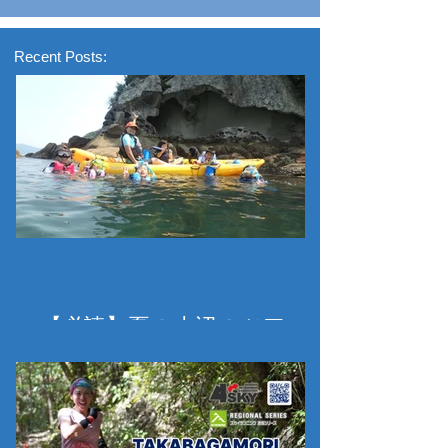
Recent Posts:
【必読】夏の水辺のツアー
（カヤック・SUP・ビーチ
マット漂流、コーステアリ
ング、その他ツアー）につ
いて＋お得なキャンペーン