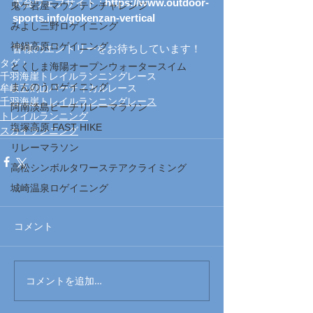
大会ウェブサイト : 
https://www.outdoor-
鬼ケ岩屋マウンテンチャレンジ
sports.info/gokenzan-vertical
みよし三野ロゲイニング
神鍋高原ロゲイニング
皆様のエントリーをお待ちしています！
タグ：
とくしま海陽オープンウォータースイム
千羽海崖トレイルランニングレース
まんのうロゲイニング
牟岐五剣山バーティカルレース
千羽海崖トレイルランニングレース
阿南淡島ビーチリレーマラソン
トレイルランニング
塩塚高原 FAST HIKE
スカイランニング
リレーマラソン
高松シンボルタワーステアクライミング
城崎温泉ロゲイニング
コメント
コメントを追加…