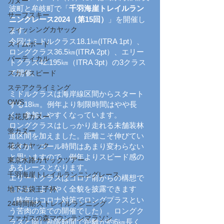
カヌー
波町と牟岐町で「
千羽海崖トレイルラン
サーフスキー
ニングレース2024（第15回）
」を開催し
フィッシングカヤック
ます。
今回はミドルクラス18.1㎞(ITRA 1pt）、
スイムボード
ロングクラス36.5㎞(ITRA 2pt）、エリー
バーティカル
トクラス42.195㎞（ITRA 3pt）の3クラス
で開催。
スカイスピード
ステアクライミング
ミドルクラスは海岸線区間からスタート
OWS
する18㎞。例年より制限時間はやや長
く、参加しやすくなっています。
お花見カヌー
ロングクラスは
しっかり走れる未舗装林
蛍カヌー
道区間を加えました。距離こそ伸びてい
花火カヤック
ますが、ゴール時間はあまり変わらない
と思いますので、例年よりスピード感の
東京水路カヤックツアー
あるレースとなります。
千羽海崖トレイルランニングレース
エリートクラスはコロナ前からの構想で
したが、ようやく全貌を披露できます
地下足袋王子杯
（昨年はコロナ対策でロングプラスとい
24時間耐久トレイルランニング
う苦肉の策での開催でした）。ロングク
ファガスの森マウンテンマラソン
ラスと同じ制限時間で距離が約6㎞長く