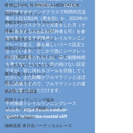
禅僧山TRAIL RUNNING & MEDITATION
（シークレット区間含む）、2021年～
2023年大会のロングクラスで時間内完走
四国中央スカイラン
者の上位1/3以内（男女別）か、2023年の
牟岐五剣山バーティカルレース
ロングプラスクラスで完走をした方（そ
津峯トリプルバーティカル
れに相当する大会記録保持者も可）を参
加対象とする千羽海崖トレイルランニン
大歩危国見山スカイレース
グレース史上、最も厳しいコース設定と
赤星山スカイレース
なっています。どこかで急にシークレッ
白山（東讃富士）スカイスピード
ト区間に誘導されるため、常に制限時間
を考えないといけない気の抜けない設定
シンボルタワースカイラン
ですが、皆に誇れるゴールを目指してく
鷹羽ヶ森スカイレース
ださい。また距離がフルマラソンとほぼ
祖谷スカイラン
同じ距離ですので、フルマラソンとの違
いもお楽しみいただけます。
東讃富士登山競走
四国スカイランニング協会
千羽海崖トレイルランニングレース 
スカイランニング四国シリーズ
website : 
https://www.outdoor-
sports.info/senba-coastal-cliff
V Games Japan
城崎温泉 来日岳バーティカルレース