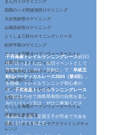
まんのうロゲイニング
四国のへそ阿波池田ロゲイニング
大歩危妖怪ロゲイニング
山城谷妖怪ロゲイニング
とくしま三好ロゲイニングシリーズ
紀伊半島ロゲイニング
とくしま宍喰オープンウォータースイム
千羽海崖トレイルランニングレース
前日1
日置川アウトドアフェス
月27日（土）には、前日イベントとして
牟岐町のシンボル「五剣山」で「
牟岐五
淡島海岸42.195㎞チャレンジ
剣山バーティカルレース2024（第4回）
」
人力企画のこと
を開催。トレイルランニング初心者の
オンラインショッピング
方、
千羽海崖トレイルランニングレース
と両日あわせて徳島県南部の自然を楽し
お得プラン
みたいという方は、ぜひご参加くださ
とくしま海陽オープンウォータースイム
い。
津峯神社参道競走
寿太郎こと地下足袋王子が司会で大会を
盛り上げてくれます。
高松シンボルタワーステアクライミングチャ
レンジ