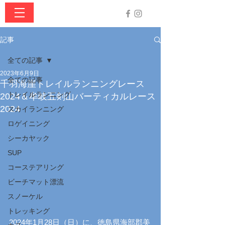
記事
全ての記事
2023年6月9日
全ての記事
千羽海崖トレイルランニングレース
トレイルランニング
2024＆牟岐五剣山バーティカルレース
2024
スカイランニング
ロゲイニング
シーカヤック
SUP
コーステアリング
ビーチマット漂流
スノーケル
トレッキング
2024年1月28日（日）に、徳島県海部郡美