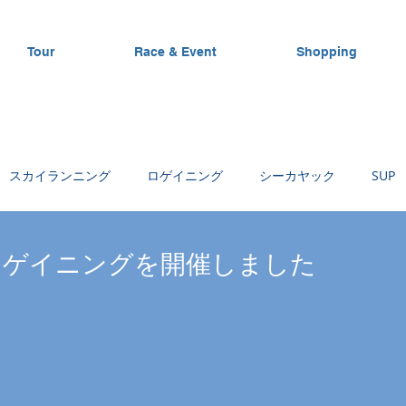
Tour
Race & Event
Shopping
スカイランニング
ロゲイニング
シーカヤック
SUP
トレッキング
カヌー
サーフスキー
フィッシン
ロゲイニングを開催しました
スカイスピード
ステアクライミング
OWS
お花見
クツアー
千羽海崖トレイルランニングレース
地下足袋王子