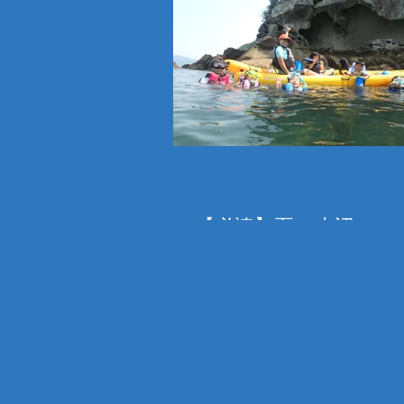
【必読】夏の水辺のツ
（カヤック・SUP・ビ
ット漂流、コーステア
グ、その他ツアー）に
＋お得なキャンペーン