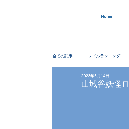
Home
全ての記事
トレイルランニング
2023年5月14日
ビーチマット漂流
スノーケル
山城谷妖怪
スイムボード
バーティカル
花火カヤック
東京水路カヤッ