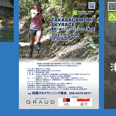
アー
ーチマ
リン
ついて