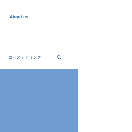
About us
コーステアリング
グカヤック
カヌー
蛍カヌー
杯