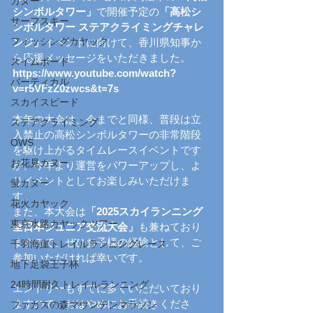
カヌー
シンボルタワー」
で開催予定の
「高松シ
サーフスキー
ンボルタワー ステアクライミングチャレ
フィッシングカヤック
ンジ」
イベントに向けて、香川県知事か
ら応援メッセージをいただきました。
スイムボード
https://www.youtube.com/watch?
バーティカル
v=r5VFzZ0zwcs&t=7s
スカイスピード
本年の大会は、今までと同様、普段は立
ステアクライミング
入禁止の高松シンボルタワーの非常階段
OWS
を駆け上がるタイムレースイベントです
お花見カヌー
が、今年より運営をパワーアップし、よ
りイベントとしてお楽しみいただけま
蛍カヌー
す。
花火カヤック
また、本大会は
「2025スカイランニング
東京水路カヤックツアー
全日本ジュニア交流大会」
も
兼ねており
ますので、ぜひお子様の経験として、ご
千羽海崖トレイルランニングレース
参加いただければ幸いです。
地下足袋王子杯
24時間耐久トレイルランニング
エントリーもすでに多くいただいており
ますので、おはやめにお手続きくださ
ファガスの森マウンテンマラソン