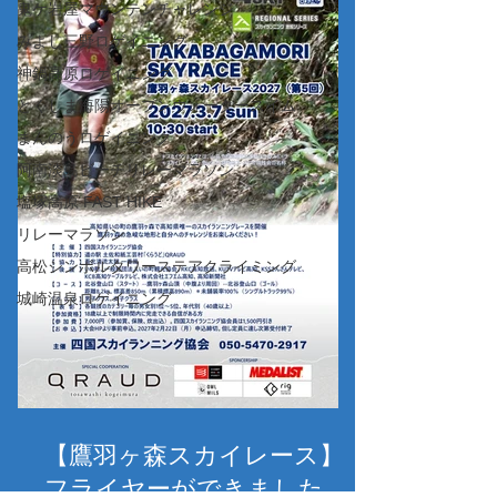
鬼ケ岩屋マウンテンチャレンジ
ング、その他ツアー）につ
みよし三野ロゲイニング
いて＋お得なキャンペーン
神鍋高原ロゲイニング
とくしま海陽オープンウォータースイム
まんのうロゲイニング
阿南淡島ビーチリレーマラソン
塩塚高原 FAST HIKE
リレーマラソン
高松シンボルタワーステアクライミング
城崎温泉ロゲイニング
【鷹羽ヶ森スカイレース】
フライヤーができました