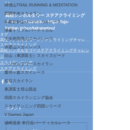
い。
禅僧山TRAIL RUNNING & MEDITATION
四国中央スカイラン
高松シンボルタワー ステアクライミング
チャレンジ website : https://sjc-
牟岐五剣山バーティカルレース
kaidan.jp/scc/takamatsu/
津峯トリプルバーティカル
タグ：
大歩危国見山スカイレース
高松シンボルタワーステアクライミングチャレンジ
ステアクライミング
赤星山スカイレース
高松シンボルタワーステアクライミングチャレン
白山（東讃富士）スカイスピード
ジ
スカイランニング
シンボルタワースカイラン
ステアクライミング
鷹羽ヶ森スカイレース
祖谷スカイラン
東讃富士登山競走
四国スカイランニング協会
スカイランニング四国シリーズ
コメント
V Games Japan
城崎温泉 来日岳バーティカルレース