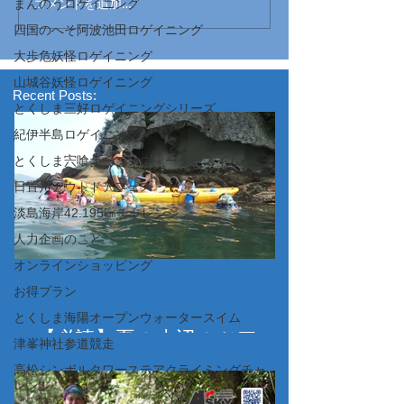
コメントを追加…
まんのうロゲイニング
四国のへそ阿波池田ロゲイニング
大歩危妖怪ロゲイニング
山城谷妖怪ロゲイニング
Recent Posts:
とくしま三好ロゲイニングシリーズ
紀伊半島ロゲイニング
とくしま宍喰オープンウォータースイム
日置川アウトドアフェス
淡島海岸42.195㎞チャレンジ
人力企画のこと
オンラインショッピング
お得プラン
とくしま海陽オープンウォータースイム
【必読】夏の水辺のツアー
津峯神社参道競走
（カヤック・SUP・ビーチ
高松シンボルタワーステアクライミングチャ
レンジ
マット漂流、コーステアリ