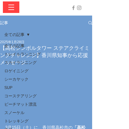
記事
全ての記事
2025年1月28日
全ての記事
【高松シンボルタワー ステアクライミ
トレイルランニング
ングチャレンジ】香川県知事から応援
メッセージ
スカイランニング
ロゲイニング
シーカヤック
SUP
コーステアリング
ビーチマット漂流
スノーケル
トレッキング
3月15日（土）に、香川県高松市の
「高松